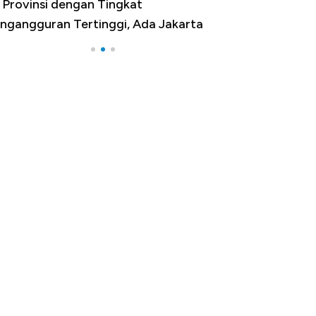
 Provinsi dengan Tingkat
Bukan AS, Ini 1
ngangguran Tertinggi, Ada Jakarta
Belanja Terbesar