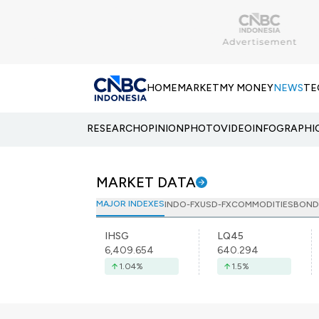
HOME
MARKET
MY MONEY
NEWS
TE
RESEARCH
OPINION
PHOTO
VIDEO
INFOGRAPHI
MARKET DATA
MAJOR INDEXES
INDO-FX
USD-FX
COMMODITIES
BOND
IHSG
LQ45
6,409.654
640.294
1.04
%
1.5
%