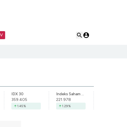
TV
IDX 30
Indeks Saham Syariah Indonesia
359.405
221.978
1.45
%
1.29
%