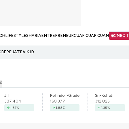
CH
LIFESTYLE
SHARIA
ENTREPRENEUR
CUAP CUAP CUAN
CNBC 
C
BERBUATBAIK.ID
S
JII
Pefindo i-Grade
Sri-Kehati
387.404
160.377
312.025
1.81
%
1.88
%
1.35
%