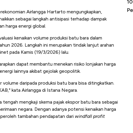
Kongo Tutup Keran Ekspor, Harga
10
Tembaga Terbang ke Zona Berbahaya
Pe
erekonomian Airlangga Hartarto mengungkapkan,
inaikkan sebagai langkah antisipasi terhadap dampak
n harga energi global.
luasi kenaikan volume produksi batu bara dalam
hun 2026. Langkah ini merupakan tindak lanjut arahan
net pada Kamis (19/3/2026) lalu.
harapkan dapat membantu menekan risiko lonjakan harga
ergi lainnya akibat gejolak geopolitik.
 volume daripada produksi batu bara bisa ditingkatkan.
AB," kata Airlangga di Istana Negara.
ga tengah mengkaji skema pajak ekspor batu bara sebagai
erimaan negara. Dengan adanya potensi kenaikan harga
mperoleh tambahan pendapatan dari
windfall profit