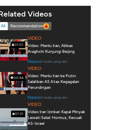
Related Videos
All
Recommendation
VIDEO
01:01
Video: Menlu Iran, Abbas
Araghchi Kunjungi Beijing
News
3 bulan yang lalu
VIDEO
Video: Menlu Iran ke Putin:
00:54
Salahkan AS Atas Kegagalan
Perundingan
News
3 bulan yang lalu
VIDEO
Video:Iran Izinkan Kapal Minyak
01:31
Lewati Selat Hormuz, Kecuali
AS-Israel