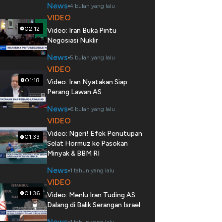
News
4 bulan yang lalu
VIDEO
02:12
Video: Iran Buka Pintu
Negosiasi Nuklir
News
5 bulan yang lalu
VIDEO
01:18
Video: Iran Nyatakan Siap
Perang Lawan AS
News
6 bulan yang lalu
VIDEO
Video: Ngeri! Efek Penutupan
01:33
Selat Hormuz ke Pasokan
Minyak & BBM RI
News
1 tahun yang lalu
VIDEO
01:36
Video: Menlu Iran Tuding AS
Dalang di Balik Serangan Israel
News