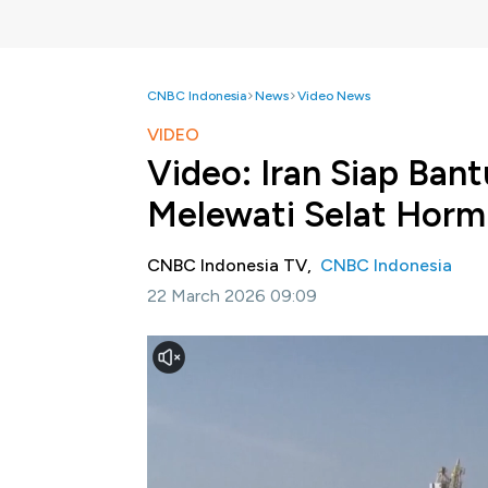
CNBC Indonesia
News
Video News
VIDEO
Video: Iran Siap Ban
Melewati Selat Horm
CNBC Indonesia TV,
CNBC Indonesia
22 March 2026 09:09
Jakarta, CNBC Indonesia -
Menteri Luar N
kapal-kapal Jepang berlayar dengan aman sa
Simak informasi selengkapnya dalam CNBC In