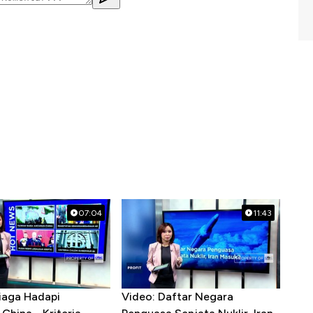
07:04
11:43
iaga Hadapi
Video: Daftar Negara