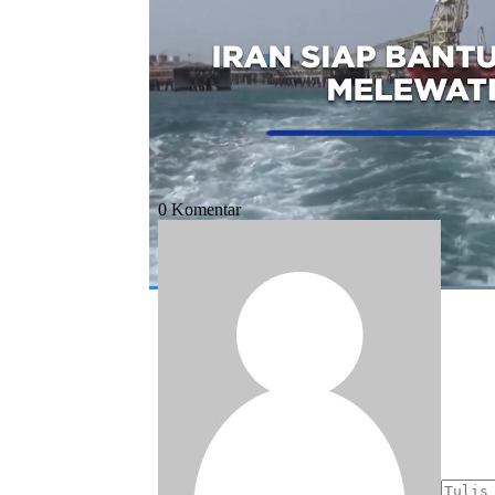
Bagikan:
#abbas araghchi
#kapal jepang
#sela