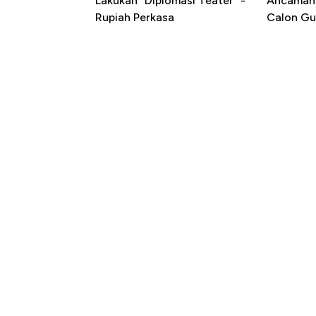
Lakukan "Diplomasi Teater" -
Ancaman 
Rupiah Perkasa
Calon Gu