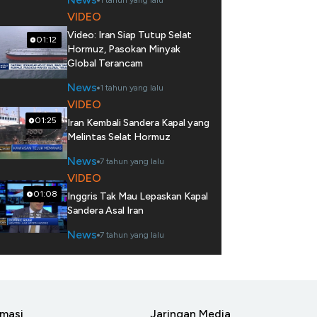
1 tahun yang lalu
VIDEO
Video: Iran Siap Tutup Selat
01:12
Hormuz, Pasokan Minyak
Global Terancam
News
1 tahun yang lalu
VIDEO
01:25
Iran Kembali Sandera Kapal yang
Melintas Selat Hormuz
News
7 tahun yang lalu
VIDEO
01:08
Inggris Tak Mau Lepaskan Kapal
Sandera Asal Iran
News
7 tahun yang lalu
rmasi
Jaringan Media