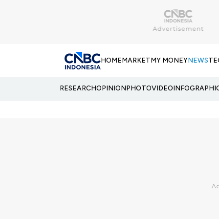
HOME
MARKET
MY MONEY
NEWS
TE
RESEARCH
OPINION
PHOTO
VIDEO
INFOGRAPHI