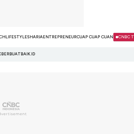
CH
LIFESTYLE
SHARIA
ENTREPRENEUR
CUAP CUAP CUAN
CNBC 
C
BERBUATBAIK.ID