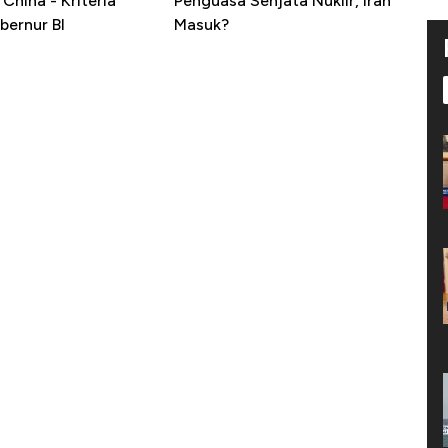
China - Kriteria
Penguasa Senjata Nuklir, Iran
bernur BI
Masuk?