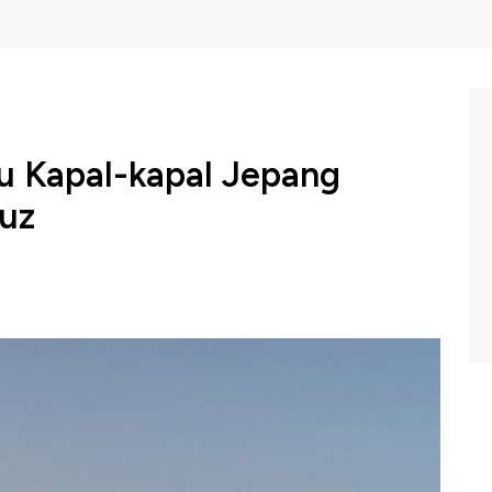
tu Kapal-kapal Jepang
uz
egeri Iran, Abbas Araghchi, mengaku siap membantu
at melintasi Selat Hormuz.
donesia (Sabtu, 21/03/2026) berikut ini.