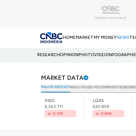
HOME
MARKET
MY MONEY
NEWS
TE
RESEARCH
OPINION
PHOTO
VIDEO
INFOGRAPHI
MARKET DATA
MAJOR INDEXES
INDO-FX
USD-FX
COMMODITIES
BOND
IHSG
LQ45
6,343.711
630.859
-0.12
%
-0.49
%