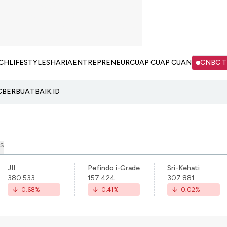
CH
LIFESTYLE
SHARIA
ENTREPRENEUR
CUAP CUAP CUAN
CNBC 
C
BERBUATBAIK.ID
S
JII
Pefindo i-Grade
Sri-Kehati
380.533
157.424
307.881
-0.68
%
-0.41
%
-0.02
%