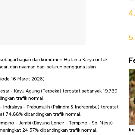
4.
5.
F
 sebagai bagian dari komitmen Hutama Karya untuk
ncar, dan nyaman bagi seluruh pengguna jalan.
riode 16 Maret 2026):
Besar - Kayu Agung (Terpeka) tercatat sebanyak 19.789
ngkan trafik normal.
 Indralaya - Prabumulih (Palindra & Indraprabu) tercatat
t 74,88% dibandingkan trafik normal.
empino - Jambi (Bayung Lencir - Tempino - Sp. Ness)
niture &
Industri Susu Jadi Bintang Baru Ekonomi
5 
meningkat 24,57% dibandingkan trafik normal.