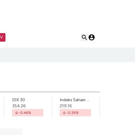
TV
IDX 30
Indeks Saham Syariah Indonesia
354.26
219.16
-0.46
%
-0.29
%