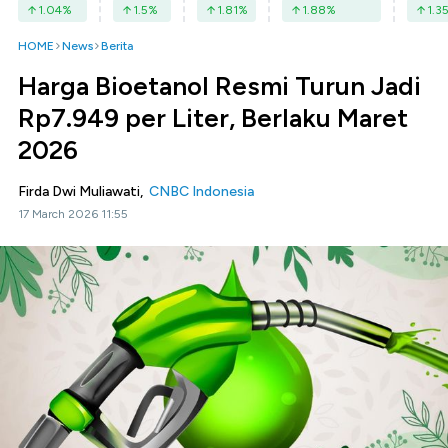
1.04
%
1.5
%
1.81
%
1.88
%
1.3
HOME
News
Berita
Harga Bioetanol Resmi Turun Jadi
Rp7.949 per Liter, Berlaku Maret
2026
Firda Dwi Muliawati,
CNBC Indonesia
17 March 2026 11:55