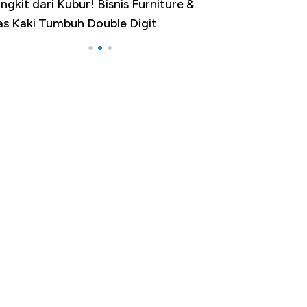
ngkit dari Kubur! Bisnis Furniture &
Industri Susu J
as Kaki Tumbuh Double Digit
RI