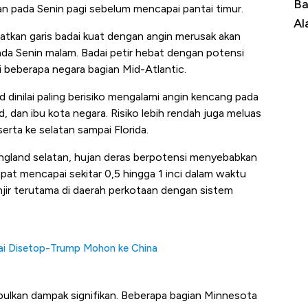
Dominasi China Menggila, Jadi Sumber
Ba
 pada Senin pagi sebelum mencapai pantai timur.
Impor 100 Negara
Al
tkan garis badai kuat dengan angin merusak akan
ada Senin malam. Badai petir hebat dengan potensi
di beberapa negara bagian Mid-Atlantic.
d dinilai paling berisiko mengalami angin kencang pada
, dan ibu kota negara. Risiko lebih rendah juga meluas
erta ke selatan sampai Florida.
ngland selatan, hujan deras berpotensi menyebabkan
apat mencapai sekitar 0,5 hingga 1 inci dalam waktu
anjir terutama di daerah perkotaan dengan sistem
bai Disetop-Trump Mohon ke China
mbulkan dampak signifikan. Beberapa bagian Minnesota