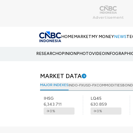
HOME
MARKET
MY MONEY
NEWS
TE
RESEARCH
OPINION
PHOTO
VIDEO
INFOGRAPHI
MARKET DATA
MAJOR INDEXES
INDO-FX
USD-FX
COMMODITIES
BOND
IHSG
LQ45
6,343.711
630.859
0
%
0
%