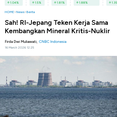
1.04
%
1.5
%
1.81
%
1.88
%
1.3
HOME
News
Berita
Sah! RI-Jepang Teken Kerja Sama
Kembangkan Mineral Kritis-Nuklir
Firda Dwi Muliawati,
CNBC Indonesia
16 March 2026 12:25