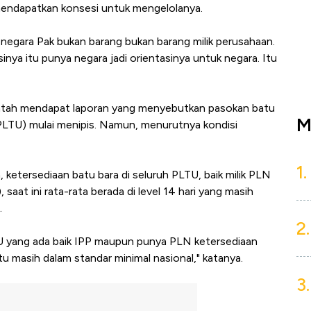
mendapatkan konsesi untuk mengelolanya.
ik negara Pak bukan barang bukan barang milik perusahaan.
sinya itu punya negara jadi orientasinya untuk negara. Itu
erintah mendapat laporan yang menyebutkan pasokan batu
M
PLTU) mulai menipis. Namun, menurutnya kondisi
1.
 ketersediaan batu bara di seluruh PLTU, baik milik PLN
at ini rata-rata berada di level 14 hari yang masih
.
2.
U yang ada baik IPP maupun punya PLN ketersediaan
 itu masih dalam standar minimal nasional," katanya.
3.