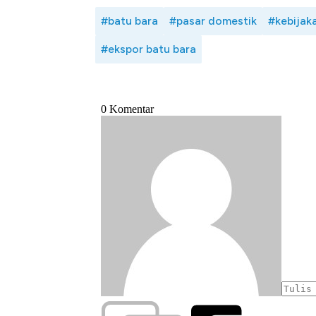
#batu bara
#pasar domestik
#kebijak
#ekspor batu bara