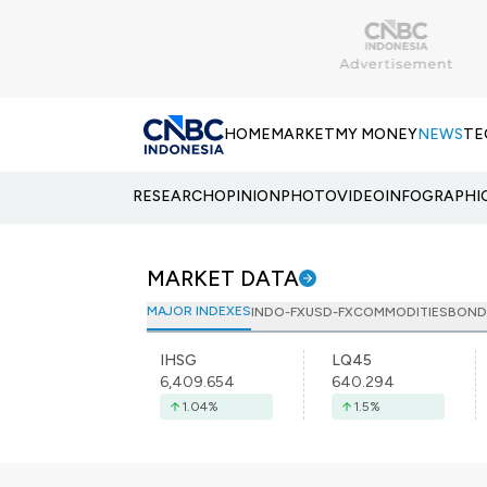
HOME
MARKET
MY MONEY
NEWS
TE
RESEARCH
OPINION
PHOTO
VIDEO
INFOGRAPHI
MARKET DATA
MAJOR INDEXES
INDO-FX
USD-FX
COMMODITIES
BOND
IHSG
LQ45
6,409.654
640.294
1.04
%
1.5
%