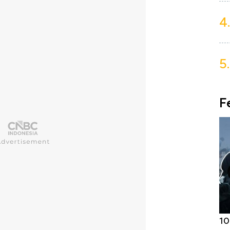
4.
5.
F
Harga
Adu Panas Kinerja Emiten Minyak RI,
10