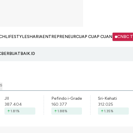
CH
LIFESTYLE
SHARIA
ENTREPRENEUR
CUAP CUAP CUAN
CNBC 
C
BERBUATBAIK.ID
S
JII
Pefindo i-Grade
Sri-Kehati
387.404
160.377
312.025
1.81
%
1.88
%
1.35
%