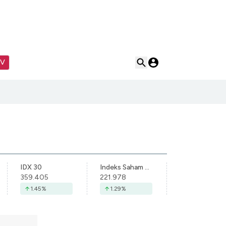
TV
IDX 30
Indeks Saham Syariah Indonesia
359.405
221.978
1.45
%
1.29
%