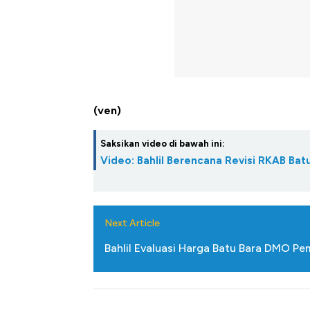
Tembaga Terbang ke Zona B
(ven)
Saksikan video di bawah ini:
Video: Bahlil Berencana Revisi RKAB Ba
Next Article
Bahlil Evaluasi Harga Batu Bara DMO Pe