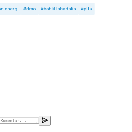
an energi
#dmo
#bahlil lahadalia
#pltu