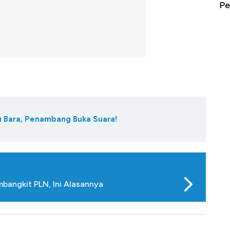
erbahaya
Mana yang Cuannya Paling Menyala?
Pe
tu Bara, Penambang Buka Suara!
mbangkit PLN, Ini Alasannya