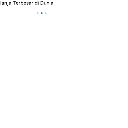
nja Terbesar di Dunia
Langit Dunia, Pe