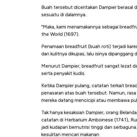
Buah tersebut diceritakan Dampier berasal da
sesuatu di dalamnya.
"Maka, kami menamakannya sebagai breadfru
the World (1697).
Penamaan breadfruit (buah roti) terjadi kare
dan kulitnya dikupas, lalu isinya dipanggang 
Menurut Dampier, breadfruit sangat lezat da
serta penyakit kudis.
Ketika Dampier pulang, catatan terkait brea
penasaran atas buah tersebut. Namun, rasa p
mereka datang mencicipi atau membawa pula
Tak hanya kesaksian Dampier, orang Beland
catatan di Herbarium Amboinese (1741), Ru
jadi kudapan bernutrisi tinggi dan serbaguna
kesulitan mencari makanan.