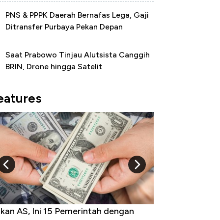
PNS & PPPK Daerah Bernafas Lega, Gaji
Ditransfer Purbaya Pekan Depan
Saat Prabowo Tinjau Alutsista Canggih
BRIN, Drone hingga Satelit
eatures
an AS, Ini 15 Pemerintah dengan
Ini Kekuatan Uan