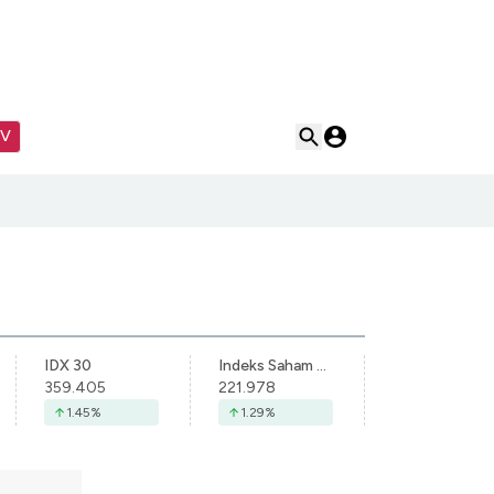
TV
IDX 30
Indeks Saham Syariah Indonesia
359.405
221.978
1.45
%
1.29
%