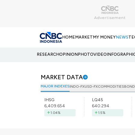
HOME
MARKET
MY MONEY
NEWS
TE
RESEARCH
OPINION
PHOTO
VIDEO
INFOGRAPHI
MARKET DATA
MAJOR INDEXES
INDO-FX
USD-FX
COMMODITIES
BOND
IHSG
LQ45
6,409.654
640.294
1.04
%
1.5
%