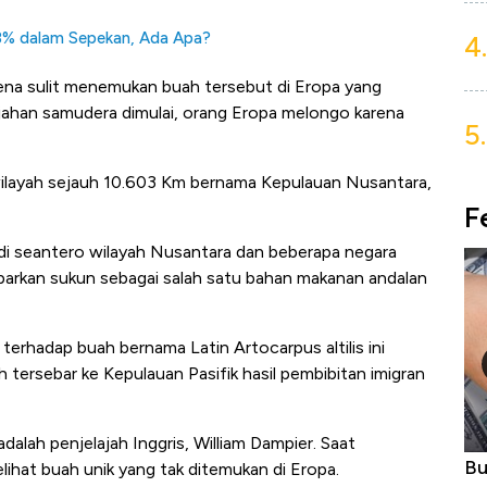
 8% dalam Sepekan, Ada Apa?
4.
rena sulit menemukan buah tersebut di Eropa yang
elajahan samudera dimulai, orang Eropa melongo karena
5.
i wilayah sejauh 10.603 Km bernama Kepulauan Nusantara,
F
i seantero wilayah Nusantara dan beberapa negara
barkan sukun sebagai salah satu bahan makanan andalan
terhadap buah bernama Latin Artocarpus altilis ini
ah tersebar ke Kepulauan Pasifik hasil pembibitan imigran
ah penjelajah Inggris, William Dampier. Saat
Kongo Tutup Keran Ekspor, Harga
Buk
hat buah unik yang tak ditemukan di Eropa.