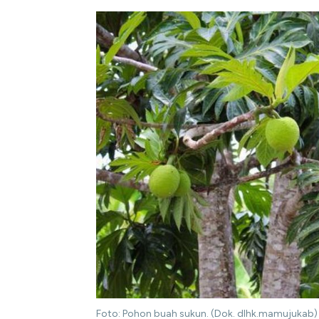
Foto: Pohon buah sukun. (Dok. dlhk.mamujukab)