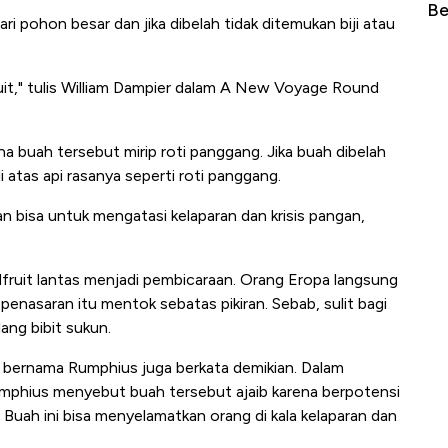
Tembaga Terbang ke Zona Berbahaya
Bela
ri pohon besar dan jika dibelah tidak ditemukan biji atau
it," tulis William Dampier dalam A New Voyage Round
na buah tersebut mirip roti panggang. Jika buah dibelah
di atas api rasanya seperti roti panggang.
n bisa untuk mengatasi kelaparan dan krisis pangan,
dfruit lantas menjadi pembicaraan. Orang Eropa langsung
enasaran itu mentok sebatas pikiran. Sebab, sulit bagi
ng bibit sukun.
a bernama Rumphius juga berkata demikian. Dalam
mphius menyebut buah tersebut ajaib karena berpotensi
. Buah ini bisa menyelamatkan orang di kala kelaparan dan