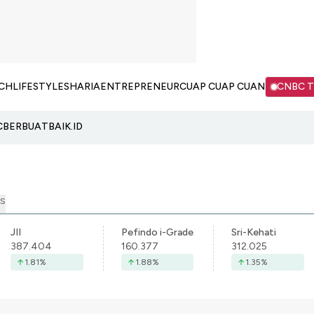
CH
LIFESTYLE
SHARIA
ENTREPRENEUR
CUAP CUAP CUAN
CNBC 
C
BERBUATBAIK.ID
S
JII
Pefindo i-Grade
Sri-Kehati
387.404
160.377
312.025
1.81
%
1.88
%
1.35
%