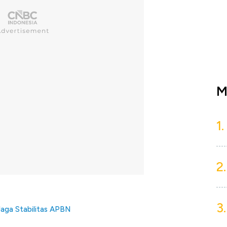
M
1.
2.
3.
aga Stabilitas APBN