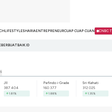
CH
LIFESTYLE
SHARIA
ENTREPRENEUR
CUAP CUAP CUAN
CNBC 
C
BERBUATBAIK.ID
S
JII
Pefindo i-Grade
Sri-Kehati
387.404
160.377
312.025
1.81
%
1.88
%
1.35
%