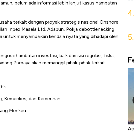
Namun, belum ada informasi lebih lanjut kasus hambatan
4.
aha terkait dengan proyek strategis nasional Onshore
ilan Inpex Masela Ltd. Adapun, Pokja debottlenecking
5.
mi untuk menyampaikan kendala nyata yang dihadapi oleh
urai hambatan investasi, baik dari sisi regulasi, fiskal,
F
 sidang Purbaya akan memanggil pihak-pihak terkait.
bk.
ag, Kemenkes, dan Kemenhan
idang Menkeu
Kongo Tutup Keran Ekspor, Harga
Ad