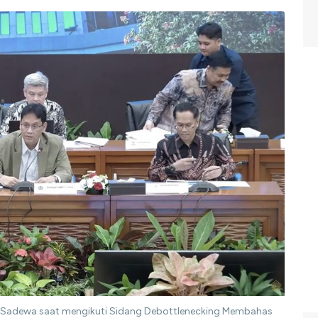
hi Sadewa saat mengikuti Sidang Debottlenecking Membahas