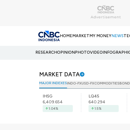
HOME
MARKET
MY MONEY
NEWS
TE
RESEARCH
OPINION
PHOTO
VIDEO
INFOGRAPHI
MARKET DATA
MAJOR INDEXES
INDO-FX
USD-FX
COMMODITIES
BOND
IHSG
LQ45
6,409.654
640.294
1.04
%
1.5
%