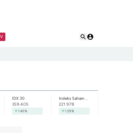
TV
IDX 30
Indeks Saham Syariah Indonesia
359.405
221.978
1.45
%
1.29
%