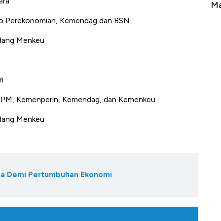
era
Tembaga Terbang ke Zona Berbahaya
Ma
ko Perekonomian, Kemendag dan BSN
idang Menkeu
i
KPM, Kemenperin, Kemendag, dan Kemenkeu
idang Menkeu
ata Demi Pertumbuhan Ekonomi