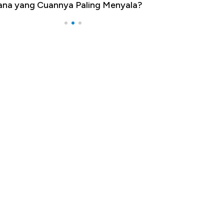
na yang Cuannya Paling Menyala?
Pengangguran Te