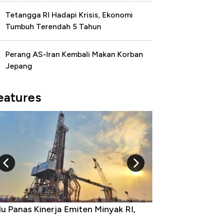
Tetangga RI Hadapi Krisis, Ekonomi
Tumbuh Terendah 5 Tahun
Perang AS-Iran Kembali Makan Korban
Jepang
eatures
u Panas Kinerja Emiten Minyak RI,
10 Provinsi den