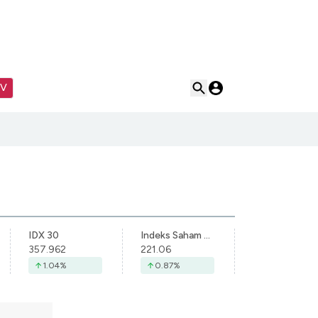
TV
IDX 30
Indeks Saham Syariah Indonesia
357.962
221.06
1.04
%
0.87
%