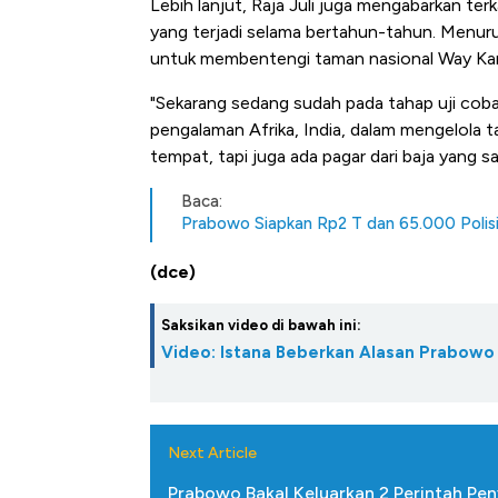
Lebih lanjut, Raja Juli juga mengabarkan ter
Harga Batu Bara Bangkit, Ad
yang terjadi selama bertahun-tahun. Menu
Baik Buat Pengusaha RI
untuk membentengi taman nasional Way K
"Sekarang sedang sudah pada tahap uji coba,
pengalaman Afrika, India, dalam mengelola t
tempat, tapi juga ada pagar dari baja yang s
Baca:
Prabowo Siapkan Rp2 T dan 65.000 Polisi
(dce)
Saksikan video di bawah ini:
Video: Istana Beberkan Alasan Prabowo 
Next Article
Prabowo Bakal Keluarkan 2 Perintah P