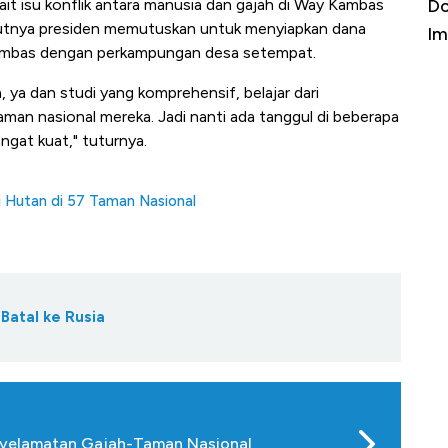
kait isu konflik antara manusia dan gajah di Way Kambas
a Kabar
Harga Emas Jatuh Usai Terbang 3 Hari,
Do
rutnya presiden memutuskan untuk menyiapkan dana
Apa yang Sebenarnya Terjadi?
Im
ambas dengan perkampungan desa setempat.
 ya dan studi yang komprehensif, belajar dari
aman nasional mereka. Jadi nanti ada tanggul di beberapa
angat kuat," tuturnya.
 Hutan di 57 Taman Nasional
Batal ke Rusia
enyelamatan Gajah-Taman Nasional