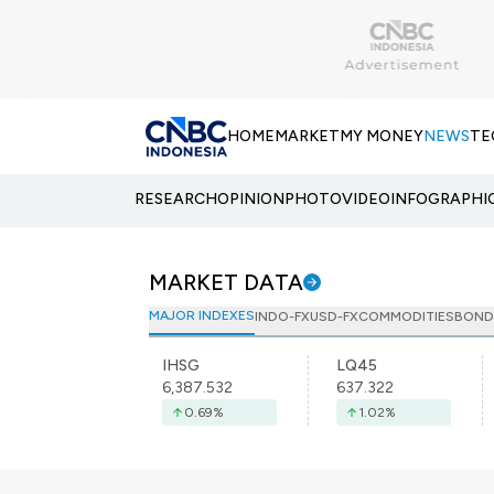
HOME
MARKET
MY MONEY
NEWS
TE
RESEARCH
OPINION
PHOTO
VIDEO
INFOGRAPHI
MARKET DATA
MAJOR INDEXES
INDO-FX
USD-FX
COMMODITIES
BOND
IHSG
LQ45
6,387.532
637.322
0.69
%
1.02
%