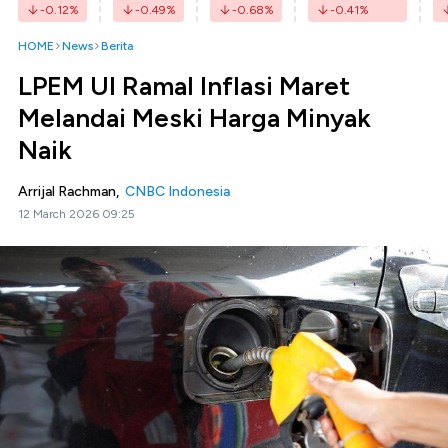
-0.12
%
-0.49
%
-0.68
%
-0.41
%
HOME
News
Berita
LPEM UI Ramal Inflasi Maret
Melandai Meski Harga Minyak
Naik
Arrijal Rachman,
CNBC Indonesia
12 March 2026 09:25