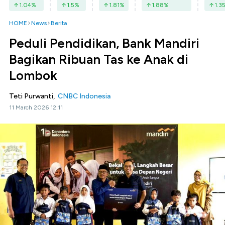
1.04
%
1.5
%
1.81
%
1.88
%
1.3
HOME
News
Berita
Peduli Pendidikan, Bank Mandiri
Bagikan Ribuan Tas ke Anak di
Lombok
Teti Purwanti,
CNBC Indonesia
11 March 2026 12:11