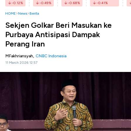
-0.12
%
-0.49
%
-0.68
%
-0.41
%
HOME
News
Berita
Sekjen Golkar Beri Masukan ke
Purbaya Antisipasi Dampak
Perang Iran
MFakhriansyah,
CNBC Indonesia
11 March 2026 12:57