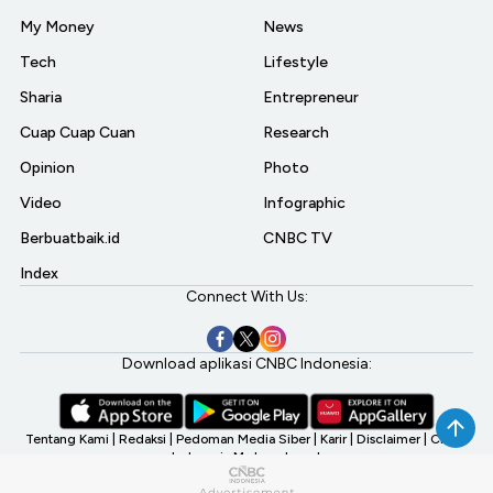
My Money
News
Tech
Lifestyle
Sharia
Entrepreneur
Cuap Cuap Cuan
Research
Opinion
Photo
Video
Infographic
Berbuatbaik.id
CNBC TV
Index
Connect With Us:
Download aplikasi CNBC Indonesia:
Tentang Kami
|
Redaksi
|
Pedoman Media Siber
|
Karir
|
Disclaimer
|
CNBC
Indonesia My Investment
©2026 CNBC Indonesia, A Transmedia Company