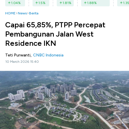
1.04
%
1.5
%
1.81
%
1.88
%
1.3
HOME
News
Berita
Capai 65,85%, PTPP Percepat
Pembangunan Jalan West
Residence IKN
Teti Purwanti,
CNBC Indonesia
10 March 2026 15:40