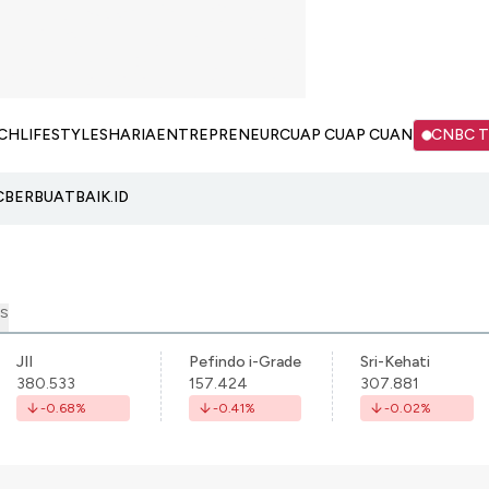
CH
LIFESTYLE
SHARIA
ENTREPRENEUR
CUAP CUAP CUAN
CNBC 
C
BERBUATBAIK.ID
S
JII
Pefindo i-Grade
Sri-Kehati
380.533
157.424
307.881
-0.68
%
-0.41
%
-0.02
%