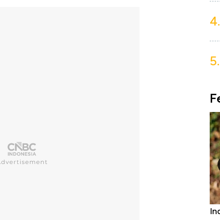
4.
5.
F
 Furniture &
Industri Susu Jadi Bintang Baru Ekonom