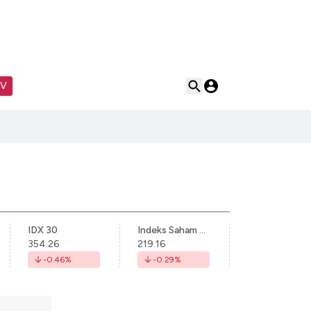
TV
IDX 30
Indeks Saham Syariah Indonesia
354.26
219.16
-0.46
%
-0.29
%