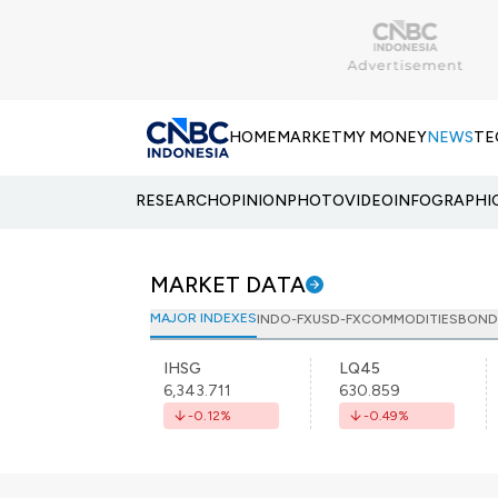
HOME
MARKET
MY MONEY
NEWS
TE
RESEARCH
OPINION
PHOTO
VIDEO
INFOGRAPHI
MARKET DATA
MAJOR INDEXES
INDO-FX
USD-FX
COMMODITIES
BOND
IHSG
LQ45
6,343.711
630.859
-0.12
%
-0.49
%