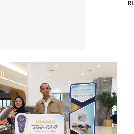
igit
RI