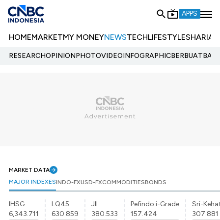
APPS
HOME
MARKET
MY MONEY
NEWS
TECH
LIFESTYLE
SHARIA
E
RESEARCH
OPINION
PHOTO
VIDEO
INFOGRAPHIC
BERBUATBAIK.
MARKET DATA
MAJOR INDEXES
INDO-FX
USD-FX
COMMODITIES
BONDS
IHSG
LQ45
JII
Pefindo i-Grade
Sri-Kehat
6,343.711
630.859
380.533
157.424
307.881