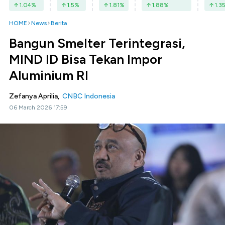
1.04
%
1.5
%
1.81
%
1.88
%
1.3
HOME
News
Berita
Bangun Smelter Terintegrasi,
MIND ID Bisa Tekan Impor
Aluminium RI
Zefanya Aprilia,
CNBC Indonesia
06 March 2026 17:59