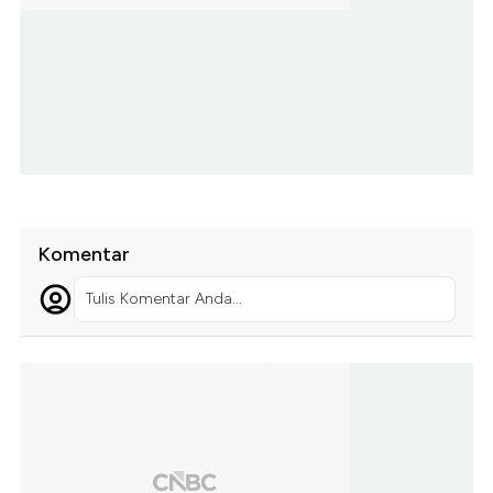
Komentar
Tulis Komentar Anda...