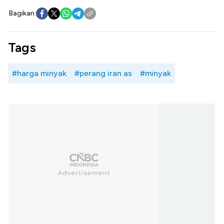
Bagikan:
Tags
#harga minyak
#perang iran as
#minyak