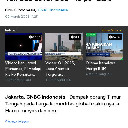
CNBC Indonesia,
CNBC Indonesia
09 March 2026 11:25
Related
Show More
07:37
01:13
04:02
Video: Iran-Israel
Video: Q1-2025,
Dilema Kenaikan
Memanas, RI Hadapi
Laba Aramco
Harga BBM
Risiko Kenaikan
Tergerus
4 tahun yang lalu
Harga Minyak
1 tahun yang lalu
Penurunan Harga
1 tahun yang lalu
Minyak
Jakarta, CNBC Indonesia -
Dampak perang Timur
Tengah pada harga komoditas global makin nyata.
Harga minyak dunia m...
Show More