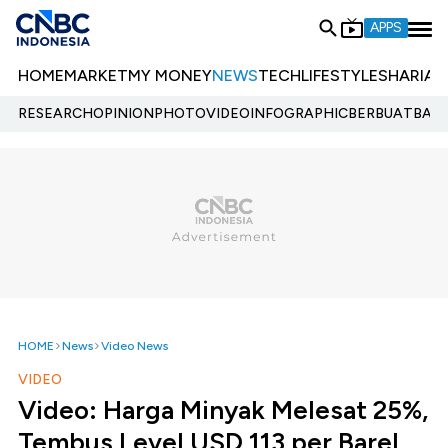
APPS
HOME
MARKET
MY MONEY
NEWS
TECH
LIFESTYLE
SHARIA
E
RESEARCH
OPINION
PHOTO
VIDEO
INFOGRAPHIC
BERBUATBAIK.
HOME
News
Video News
VIDEO
Video: Harga Minyak Melesat 25%,
Tembus Level USD 113 per Barel