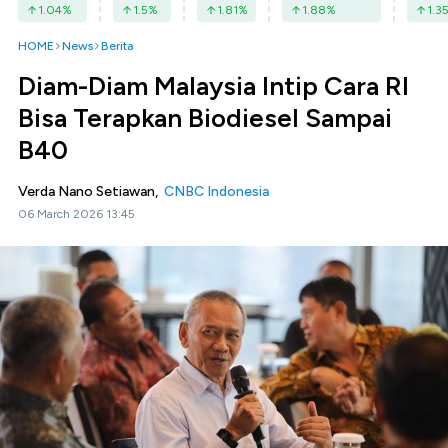
1.04
%
1.5
%
1.81
%
1.88
%
1.3
HOME
News
Berita
Diam-Diam Malaysia Intip Cara RI
Bisa Terapkan Biodiesel Sampai
B40
Verda Nano Setiawan,
CNBC Indonesia
06 March 2026 13:45