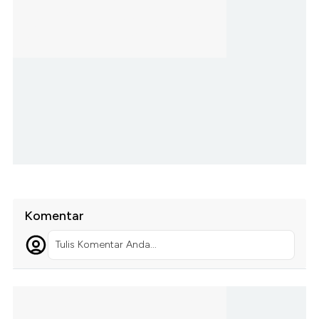
Komentar
Tulis Komentar Anda...