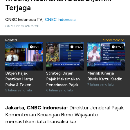
Terjaga
CNBC Indonesia TV,
CNBC Indonesia
06 March 2026 15:28
Related
Show More
05:10
03:45
03:59
Ditjen Pajak
Strategi Dirjen
Menilik Kinerja
Pastikan Harga
Pajak Maksimalkan
Bisnis Kartu Kredit
Pulsa & Token
Penerimaan Pajak
7 tahun yang lalu
Listrik Tidak Naik!
5 tahun yang lalu
6 tahun yang lalu
Jakarta, CNBC Indonesia-
Direktur Jenderal Pajak
Kementerian Keuangan Bimo Wijayanto
memastikan data transaksi kar...