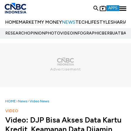
APPS
HOME
MARKET
MY MONEY
NEWS
TECH
LIFESTYLE
SHARIA
E
RESEARCH
OPINION
PHOTO
VIDEO
INFOGRAPHIC
BERBUATBAIK.
HOME
News
Video News
VIDEO
Video: DJP Bisa Akses Data Kartu
Kredit, Keamanan Data Dijamin