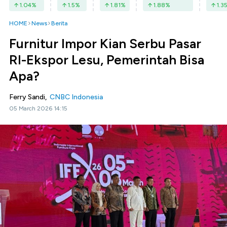
1.04
%
1.5
%
1.81
%
1.88
%
1.3
HOME
News
Berita
Furnitur Impor Kian Serbu Pasar
RI-Ekspor Lesu, Pemerintah Bisa
Apa?
Ferry Sandi,
CNBC Indonesia
05 March 2026 14:15