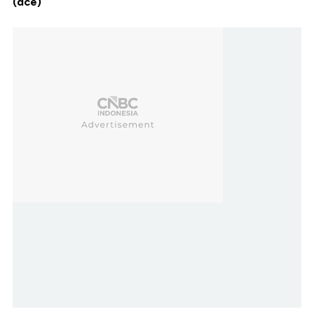
(dce)