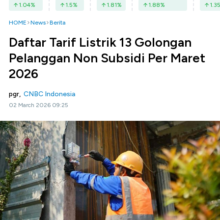
1.04
%
1.5
%
1.81
%
1.88
%
1.3
HOME
News
Berita
Daftar Tarif Listrik 13 Golongan
Pelanggan Non Subsidi Per Maret
2026
pgr,
CNBC Indonesia
02 March 2026 09:25