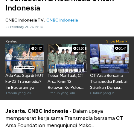
Indonesia
CNBC Indonesia TV,
CNBC Indonesia
27 February 2026 19:10
Related
Show More
01:17
03:30
00:41
Ada Apa Saja di HUT
Tebar Manfaat, CT
CT Arsa Bersama
ke-23 Transmedia?
Arsa Kirim 12
Transmedia Kembali
Ini Bocorannya
Relawan Ke Pelosok
Salurkan Donasi
1 tahun yang lalu
Indonesia
3 tahun yang lalu
Covid-19
6 tahun yang lalu
Jakarta, CNBC Indonesia -
Dalam upaya
mempererat kerja sama Transmedia bersama CT
Arsa Foundation mengunjungi Mako...