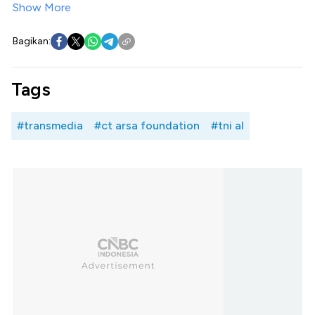
Show More
Bagikan:
Tags
#transmedia
#ct arsa foundation
#tni al