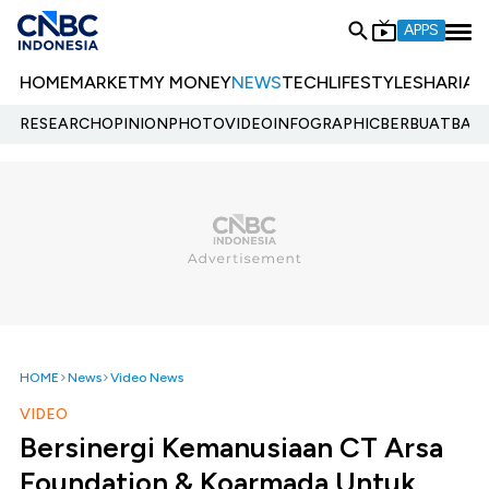
APPS
HOME
MARKET
MY MONEY
NEWS
TECH
LIFESTYLE
SHARIA
E
RESEARCH
OPINION
PHOTO
VIDEO
INFOGRAPHIC
BERBUATBAIK.
HOME
News
Video News
VIDEO
Bersinergi Kemanusiaan CT Arsa
Foundation & Koarmada Untuk