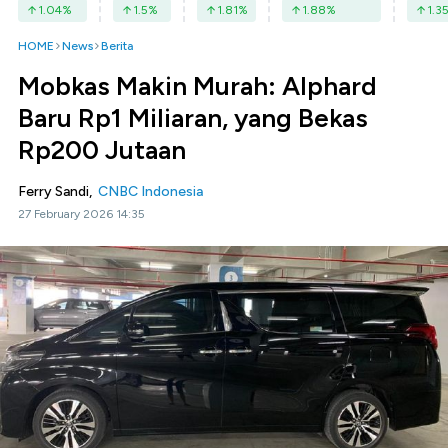
1.04
%
1.5
%
1.81
%
1.88
%
1.3
HOME
News
Berita
Mobkas Makin Murah: Alphard
Baru Rp1 Miliaran, yang Bekas
Rp200 Jutaan
Ferry Sandi,
CNBC Indonesia
27 February 2026 14:35