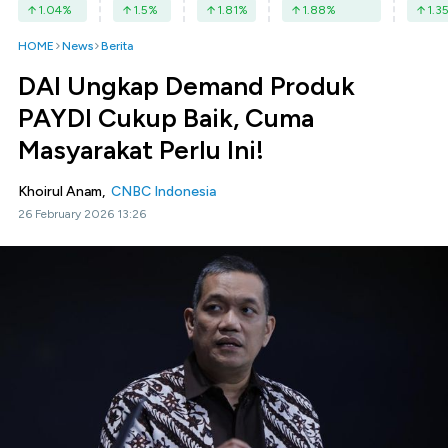
1.04
%
1.5
%
1.81
%
1.88
%
1.3
HOME
News
Berita
DAI Ungkap Demand Produk
PAYDI Cukup Baik, Cuma
Masyarakat Perlu Ini!
Khoirul Anam,
CNBC Indonesia
26 February 2026 13:26