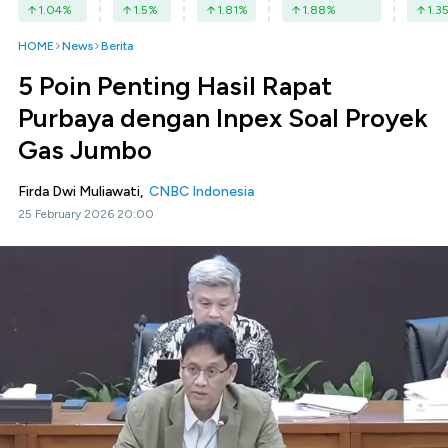
1.04
%
1.5
%
1.81
%
1.88
%
1.3
HOME
News
Berita
5 Poin Penting Hasil Rapat
Purbaya dengan Inpex Soal Proyek
Gas Jumbo
Firda Dwi Muliawati,
CNBC Indonesia
25 February 2026 20:00