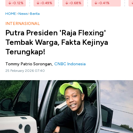
-0.12
%
-0.49
%
-0.68
%
-0.41
%
HOME
News
Berita
INTERNASIONAL
Putra Presiden 'Raja Flexing'
Tembak Warga, Fakta Kejinya
Terungkap!
Tommy Patrio Sorongan,
CNBC Indonesia
25 February 2026 07:40