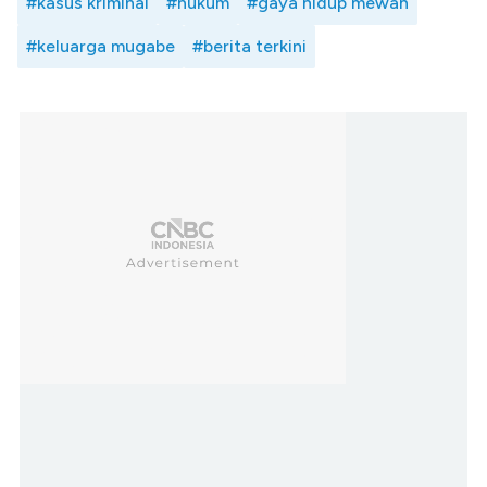
#kasus kriminal
#hukum
#gaya hidup mewah
#keluarga mugabe
#berita terkini