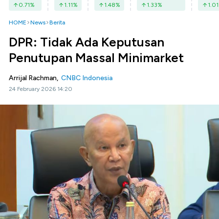
0.71
%
1.11
%
1.48
%
1.33
%
1.01
HOME
News
Berita
DPR: Tidak Ada Keputusan
Penutupan Massal Minimarket
Arrijal Rachman,
CNBC Indonesia
24 February 2026 14:20