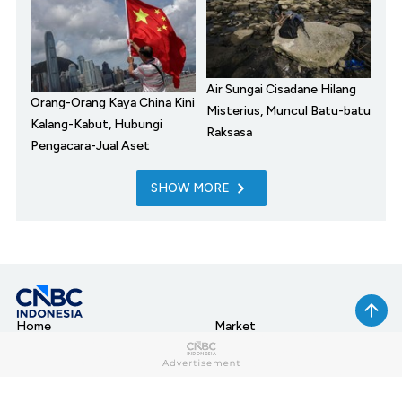
Air Sungai Cisadane Hilang
Orang-Orang Kaya China Kini
Misterius, Muncul Batu-batu
Kalang-Kabut, Hubungi
Raksasa
Pengacara-Jual Aset
SHOW MORE
Home
Market
My Money
News
Tech
Lifestyle