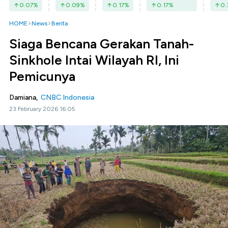
0.07
%
0.09
%
0.17
%
0.17
%
0.
HOME
News
Berita
Siaga Bencana Gerakan Tanah-
Sinkhole Intai Wilayah RI, Ini
Pemicunya
Damiana,
CNBC Indonesia
23 February 2026 16:05