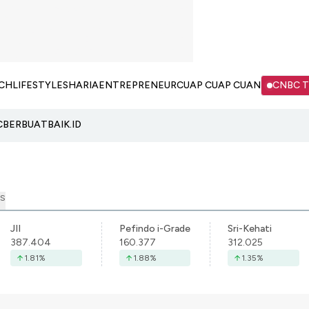
CH
LIFESTYLE
SHARIA
ENTREPRENEUR
CUAP CUAP CUAN
CNBC 
C
BERBUATBAIK.ID
S
JII
Pefindo i-Grade
Sri-Kehati
387.404
160.377
312.025
1.81
%
1.88
%
1.35
%