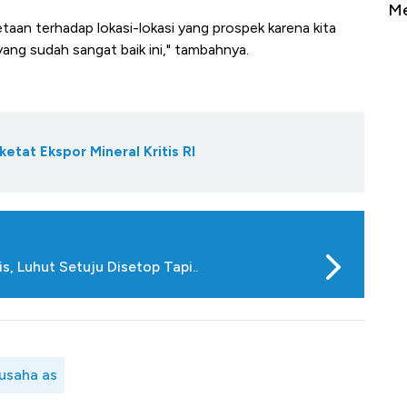
Sampai Ribuan Kilometer
Me
an terhadap lokasi-lokasi yang prospek karena kita
g sudah sangat baik ini," tambahnya.
tat Ekspor Mineral Kritis RI
s, Luhut Setuju Disetop Tapi..
usaha as