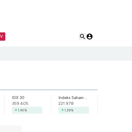
TV
IDX 30
Indeks Saham Syariah Indonesia
359.405
221.978
1.45
%
1.29
%