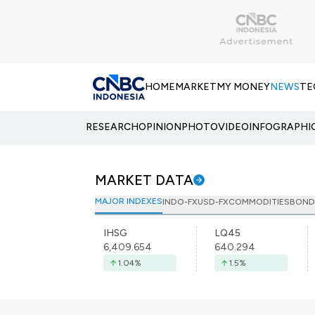
HOME
MARKET
MY MONEY
NEWS
TE
RESEARCH
OPINION
PHOTO
VIDEO
INFOGRAPHI
MARKET DATA
MAJOR INDEXES
INDO-FX
USD-FX
COMMODITIES
BOND
IHSG
LQ45
6,409.654
640.294
1.04
%
1.5
%