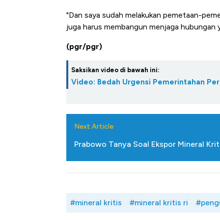
di Jaman Dulu
"Dan saya sudah melakukan pemetaan-pemeta
juga harus membangun menjaga hubungan yan
(pgr/pgr)
Saksikan video di bawah ini:
Video: Bedah Urgensi Pemerintahan Perke
Next Article
Prabowo Tanya Soal Ekspor Mineral Kriti
#mineral kritis
#mineral kritis ri
#peng