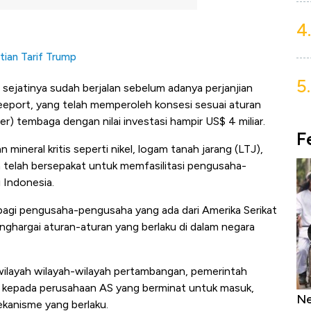
4.
tian Tarif Trump
5.
t sejatinya sudah berjalan sebelum adanya perjanjian
eeport, yang telah memperoleh konsesi sesuai aturan
) tembaga dengan nilai investasi hampir US$ 4 miliar.
F
ineral kritis seperti nikel, logam tanah jarang (LTJ),
h telah bersepakat untuk memfasilitasi pengusaha-
 Indonesia.
 bagi pengusaha-pengusaha yang ada dari Amerika Serikat
ghargai aturan-aturan yang berlaku di dalam negara
ilayah wilayah-wilayah pertambangan, pemerintah
 kepada perusahaan AS yang berminat untuk masuk,
as Tanpa AC
Daftar Sungai Terpanjang di Dunia,
Ne
kanisme yang berlaku.