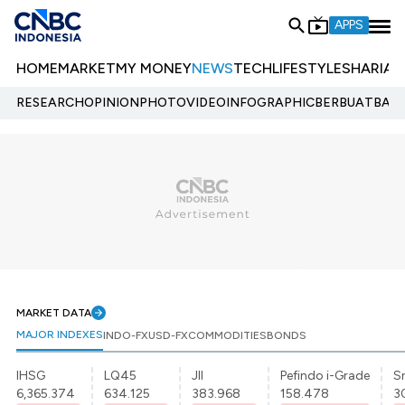
APPS
HOME
MARKET
MY MONEY
NEWS
TECH
LIFESTYLE
SHARIA
E
RESEARCH
OPINION
PHOTO
VIDEO
INFOGRAPHIC
BERBUATBAIK.
MARKET DATA
MAJOR INDEXES
INDO-FX
USD-FX
COMMODITIES
BONDS
IHSG
LQ45
JII
Pefindo i-Grade
Sr
6,365.374
634.125
383.968
158.478
3