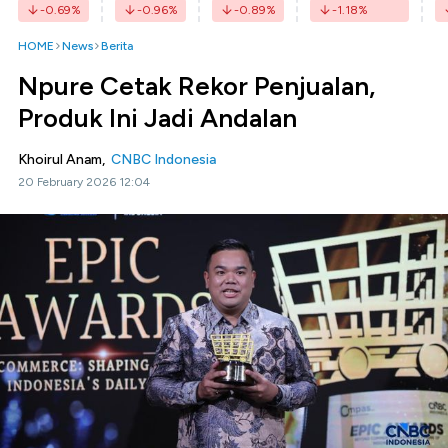
-0.69
%
-0.96
%
-0.89
%
-1.18
%
HOME
News
Berita
Npure Cetak Rekor Penjualan,
Produk Ini Jadi Andalan
Khoirul Anam,
CNBC Indonesia
20 February 2026 12:04