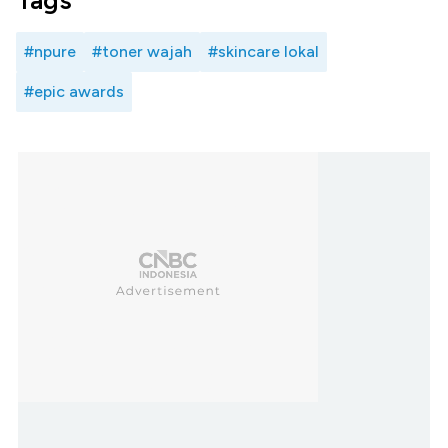
Tags
#npure
#toner wajah
#skincare lokal
#epic awards