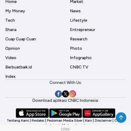
Home
Market
My Money
News
Tech
Lifestyle
Sharia
Entrepreneur
Cuap Cuap Cuan
Research
Opinion
Photo
Video
Infographic
Berbuatbaik.id
CNBC TV
Index
Connect With Us:
Download aplikasi CNBC Indonesia:
Tentang Kami
|
Redaksi
|
Pedoman Media Siber
|
Karir
|
Disclaimer
|
CNBC
Indonesia My Investment
©2026 CNBC Indonesia, A Transmedia Company