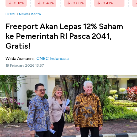
-0.12
%
-0.49
%
-0.68
%
-0.41
%
HOME
News
Berita
Freeport Akan Lepas 12% Saham
ke Pemerintah RI Pasca 2041,
Gratis!
Wilda Asmarini,
CNBC Indonesia
19 February 2026 13:57