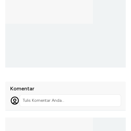
Komentar
Tulis Komentar Anda...