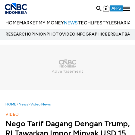
APPS
HOME
MARKET
MY MONEY
NEWS
TECH
LIFESTYLE
SHARIA
E
RESEARCH
OPINION
PHOTO
VIDEO
INFOGRAPHIC
BERBUATBAIK.
HOME
News
Video News
VIDEO
Nego Tarif Dagang Dengan Trump,
RI Tawarkan Impor Minyak USD 15