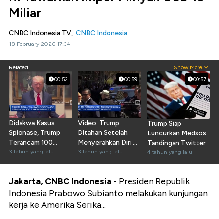
Miliar
CNBC Indonesia TV,
CNBC Indonesia
18 February 2026 17:34
Related
Show More
00:52
00:59
00:57
Didakwa Kasus
Video: Trump
Trump Siap
Spionase, Trump
Ditahan Setelah
Luncurkan Medsos
Terancam 100
Menyerahkan Diri &
Tandingan Twitter
Tahun Penjara
3 tahun yang lalu
Ikuti Sidang
3 tahun yang lalu
4 tahun yang lalu
Jakarta, CNBC Indonesia -
Presiden Republik
Indonesia Prabowo Subianto melakukan kunjungan
kerja ke Amerika Serika...