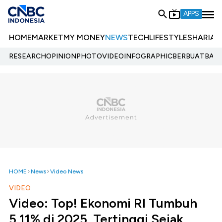
APPS
HOME
MARKET
MY MONEY
NEWS
TECH
LIFESTYLE
SHARIA
E
RESEARCH
OPINION
PHOTO
VIDEO
INFOGRAPHIC
BERBUATBAIK.
HOME
News
Video News
VIDEO
Video: Top! Ekonomi RI Tumbuh
5,11% di 2025, Tertinggi Sejak