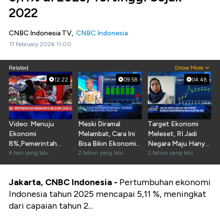
2022
CNBC Indonesia TV,
CNBC Indonesia
17 February 2026 11:00
Related
Show More
12:22
09:58
04:48
Video: Menuju
Meski Diramal
Target Ekonomi
Ekonomi
Melambat, Cara Ini
Meleset, RI Jadi
8%,Pemerintah
Bisa Bikin Ekonomi
Negara Maju Hanya
Harus Perkuat
4 hari yang lalu
RI 2024 Tumbuh 5%
2 tahun yang lalu
Mimpi?
2 tahun yang lalu
Kepercayaan
Investor
Jakarta, CNBC Indonesia -
Pertumbuhan ekonomi
Indonesia tahun 2025 mencapai 5,11 %, meningkat
dari capaian tahun 2...