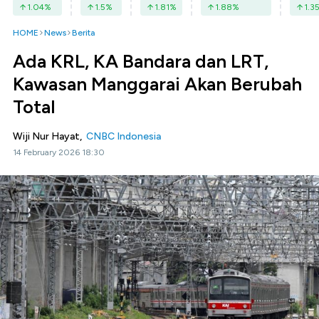
1.04
%
1.5
%
1.81
%
1.88
%
1.3
HOME
News
Berita
Ada KRL, KA Bandara dan LRT,
Kawasan Manggarai Akan Berubah
Total
Wiji Nur Hayat,
CNBC Indonesia
14 February 2026 18:30