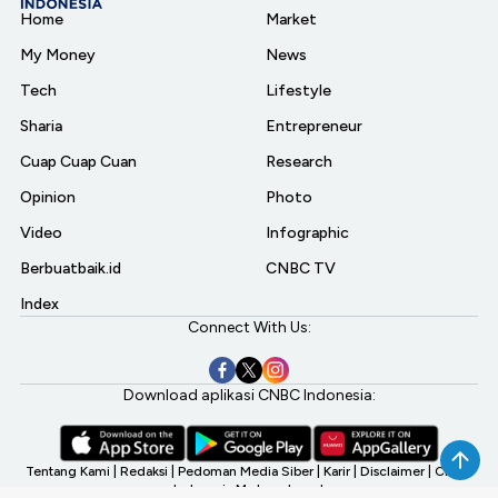
Home
Market
My Money
News
Tech
Lifestyle
Sharia
Entrepreneur
Cuap Cuap Cuan
Research
Opinion
Photo
Video
Infographic
Berbuatbaik.id
CNBC TV
Index
Connect With Us:
Download aplikasi CNBC Indonesia:
Tentang Kami
|
Redaksi
|
Pedoman Media Siber
|
Karir
|
Disclaimer
|
CNBC
Indonesia My Investment