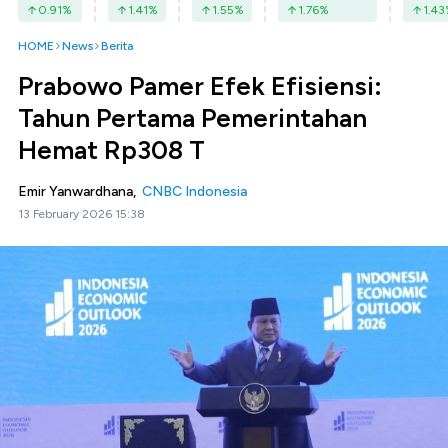
0.91
%
1.41
%
1.55
%
1.76
%
1.43
HOME
News
Berita
Prabowo Pamer Efek Efisiensi:
Tahun Pertama Pemerintahan
Hemat Rp308 T
Emir Yanwardhana,
CNBC Indonesia
13 February 2026 15:38