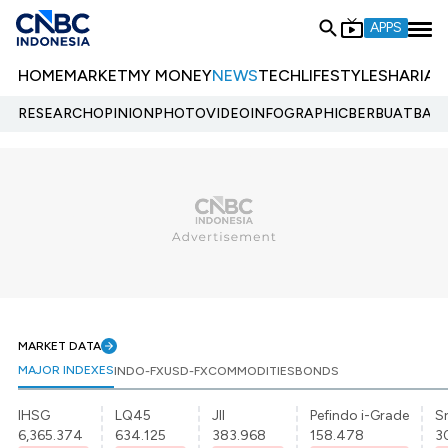
APPS
HOME
MARKET
MY MONEY
NEWS
TECH
LIFESTYLE
SHARIA
E
RESEARCH
OPINION
PHOTO
VIDEO
INFOGRAPHIC
BERBUATBAIK.
MARKET DATA
MAJOR INDEXES
INDO-FX
USD-FX
COMMODITIES
BONDS
IHSG
LQ45
JII
Pefindo i-Grade
Sr
6,365.374
634.125
383.968
158.478
3