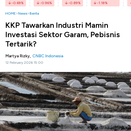
-0.69
%
-0.96
%
-0.89
%
-1.18
%
HOME
News
Berita
KKP Tawarkan Industri Mamin
Investasi Sektor Garam, Pebisnis
Tertarik?
Martya Rizky,
CNBC Indonesia
12 February 2026 15:00