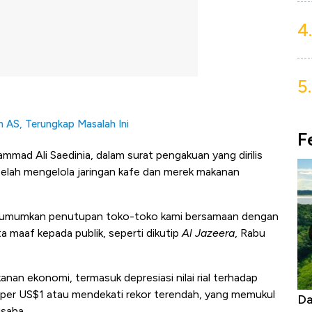
4.
5.
 AS, Terungkap Masalah Ini
F
mmad Ali Saedinia, dalam surat pengakuan yang dirilis
telah mengelola jaringan kafe dan merek makanan
mengumumkan penutupan toko-toko kami bersamaan dengan
ta maaf kepada publik, seperti dikutip
Al Jazeera
, Rabu
kanan ekonomi, termasuk depresiasi nilai rial terhadap
al per US$1 atau mendekati rekor terendah, yang memukul
as Tanpa AC
Daftar Sungai Terpanjang di Dunia,
Ne
usaha.