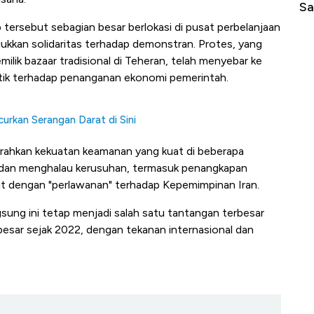
Sampai Ribuan Kilometer
Me
 tersebut sebagian besar berlokasi di pusat perbelanjaan
ukkan solidaritas terhadap demonstran. Protes, yang
ilik bazaar tradisional di Teheran, telah menyebar ke
itik terhadap penanganan ekonomi pemerintah.
urkan Serangan Darat di Sini
erahkan kekuatan keamanan yang kuat di beberapa
s dan menghalau kerusuhan, termasuk penangkapan
it dengan "perlawanan" terhadap Kepemimpinan Iran.
gsung ini tetap menjadi salah satu tantangan terbesar
besar sejak 2022, dengan tekanan internasional dan