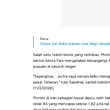
Baca:
Dubes Iran Buka-bukaan soal Nego dengan
Salah satu tokoh bisnis yang terimbas, Moha
kantor berita Fars mengatakan keluarganya 
populer di seluruh negeri.
"Sayangnya, ... putra saya secara keliru 
pasar Teheran," tulis Saedinia, sambil memin
(11/2/2026).
Protes di Iran sebagian besar dipicu oleh te
dolar AS yang mencapai sekitar 1,62 juta ri
Begini Cara Korsel atasi Pan
daya beli masyarakat dan biaya operasional 