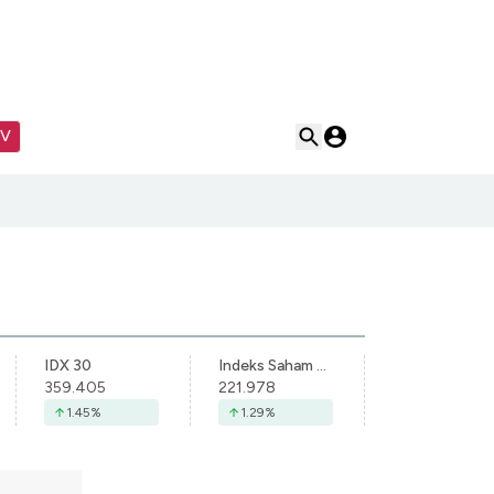
TV
IDX 30
Indeks Saham Syariah Indonesia
359.405
221.978
1.45
%
1.29
%