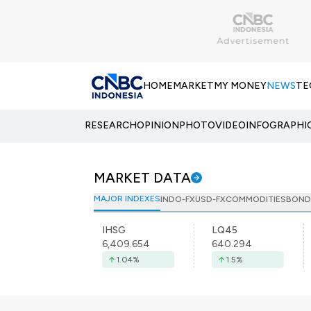
HOME
MARKET
MY MONEY
NEWS
TE
RESEARCH
OPINION
PHOTO
VIDEO
INFOGRAPHI
MARKET DATA
MAJOR INDEXES
INDO-FX
USD-FX
COMMODITIES
BOND
IHSG
LQ45
6,409.654
640.294
1.04
%
1.5
%