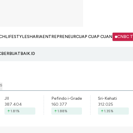
CH
LIFESTYLE
SHARIA
ENTREPRENEUR
CUAP CUAP CUAN
CNBC 
C
BERBUATBAIK.ID
S
JII
Pefindo i-Grade
Sri-Kehati
387.404
160.377
312.025
1.81
%
1.88
%
1.35
%