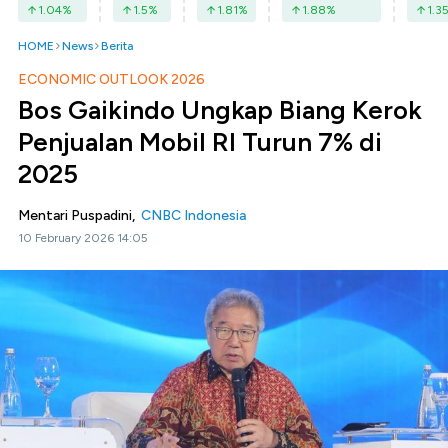
1.04
%
1.5
%
1.81
%
1.88
%
1.3
HOME
News
Berita
ECONOMIC OUTLOOK 2026
Bos Gaikindo Ungkap Biang Kerok
Penjualan Mobil RI Turun 7% di
2025
Mentari Puspadini,
CNBC Indonesia
10 February 2026 14:05