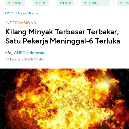
1.04
%
1.5
%
1.81
%
1.88
%
1.3
HOME
News
Berita
INTERNASIONAL
Kilang Minyak Terbesar Terbakar,
Satu Pekerja Meninggal-6 Terluka
tfa,
CNBC Indonesia
10 February 2026 06:40