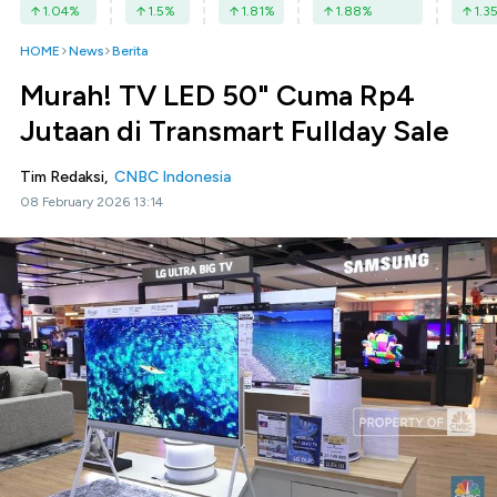
1.04
%
1.5
%
1.81
%
1.88
%
1.3
HOME
News
Berita
Murah! TV LED 50" Cuma Rp4
Jutaan di Transmart Fullday Sale
Tim Redaksi,
CNBC Indonesia
08 February 2026 13:14