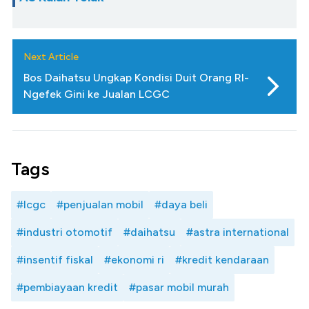
Next Article
Bos Daihatsu Ungkap Kondisi Duit Orang RI-
Ngefek Gini ke Jualan LCGC
Tags
#lcgc
#penjualan mobil
#daya beli
#industri otomotif
#daihatsu
#astra international
#insentif fiskal
#ekonomi ri
#kredit kendaraan
#pembiayaan kredit
#pasar mobil murah