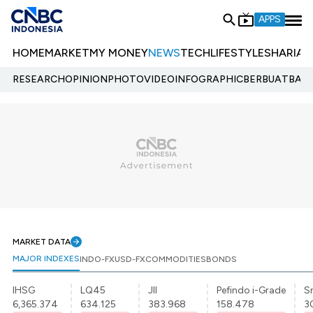
APPS
HOME
MARKET
MY MONEY
NEWS
TECH
LIFESTYLE
SHARIA
E
RESEARCH
OPINION
PHOTO
VIDEO
INFOGRAPHIC
BERBUATBAIK.
MARKET DATA
MAJOR INDEXES
INDO-FX
USD-FX
COMMODITIES
BONDS
IHSG
LQ45
JII
Pefindo i-Grade
Sr
6,365.374
634.125
383.968
158.478
3