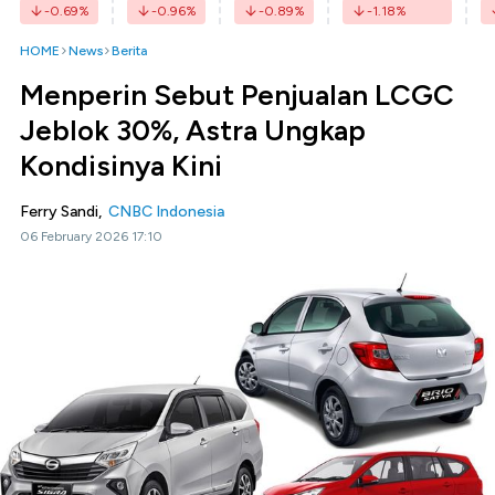
-0.69
%
-0.96
%
-0.89
%
-1.18
%
HOME
News
Berita
Menperin Sebut Penjualan LCGC
Jeblok 30%, Astra Ungkap
Kondisinya Kini
Ferry Sandi,
CNBC Indonesia
06 February 2026 17:10