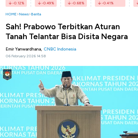
-0.12
%
-0.49
%
-0.68
%
-0.41
%
HOME
News
Berita
Sah! Prabowo Terbitkan Aturan
Tanah Telantar Bisa Disita Negara
Emir Yanwardhana,
CNBC Indonesia
06 February 2026 14:58