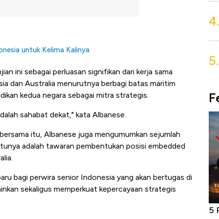
4.
onesia untuk Kelima Kalinya
5.
an ini sebagai perluasan signifikan dari kerja sama
ia dan Australia menurutnya berbagi batas maritim
F
dikan kedua negara sebagai mitra strategis.
 adalah sahabat dekat," kata Albanese.
 bersama itu, Albanese juga mengumumkan sejumlah
h satunya adalah tawaran pembentukan posisi embedded
lia.
u bagi perwira senior Indonesia yang akan bertugas di
minkan sekaligus memperkuat kepercayaan strategis
niture &
Industri Susu Jadi Bintang Baru Ekonomi
5 