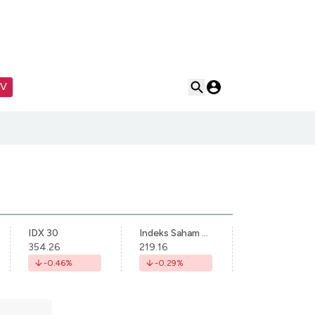
TV
IDX 30
Indeks Saham Syariah Indonesia
354.26
219.16
-0.46
%
-0.29
%