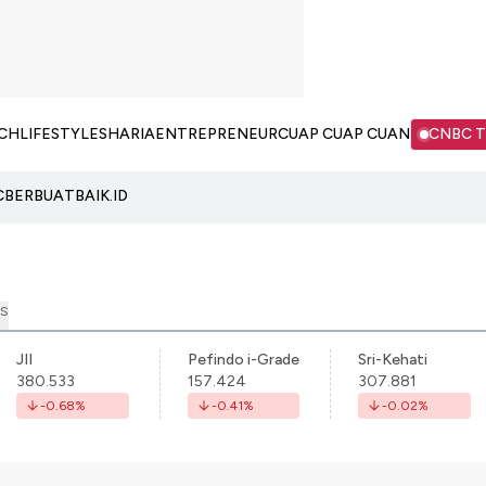
CH
LIFESTYLE
SHARIA
ENTREPRENEUR
CUAP CUAP CUAN
CNBC 
C
BERBUATBAIK.ID
S
JII
Pefindo i-Grade
Sri-Kehati
380.533
157.424
307.881
-0.68
%
-0.41
%
-0.02
%