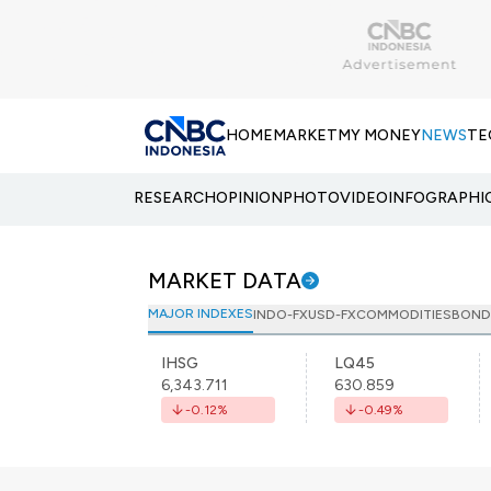
HOME
MARKET
MY MONEY
NEWS
TE
RESEARCH
OPINION
PHOTO
VIDEO
INFOGRAPHI
MARKET DATA
MAJOR INDEXES
INDO-FX
USD-FX
COMMODITIES
BOND
IHSG
LQ45
6,343.711
630.859
-0.12
%
-0.49
%