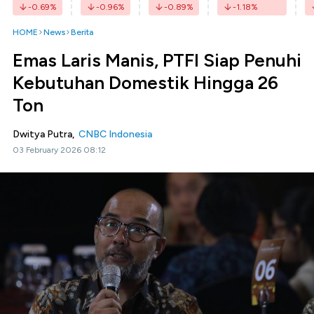
-0.69
%
-0.96
%
-0.89
%
-1.18
%
HOME
News
Berita
Emas Laris Manis, PTFI Siap Penuhi
Kebutuhan Domestik Hingga 26
Ton
Dwitya Putra,
CNBC Indonesia
03 February 2026 08:12