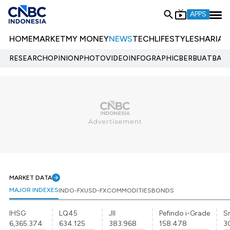
APPS
HOME
MARKET
MY MONEY
NEWS
TECH
LIFESTYLE
SHARIA
E
RESEARCH
OPINION
PHOTO
VIDEO
INFOGRAPHIC
BERBUATBAIK.
MARKET DATA
MAJOR INDEXES
INDO-FX
USD-FX
COMMODITIES
BONDS
IHSG
LQ45
JII
Pefindo i-Grade
Sr
6,365.374
634.125
383.968
158.478
3