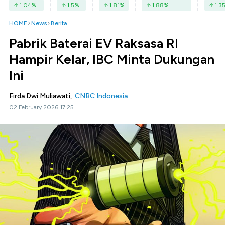
1.04
%
1.5
%
1.81
%
1.88
%
1.3
HOME
News
Berita
Pabrik Baterai EV Raksasa RI
Hampir Kelar, IBC Minta Dukungan
Ini
Firda Dwi Muliawati,
CNBC Indonesia
02 February 2026 17:25