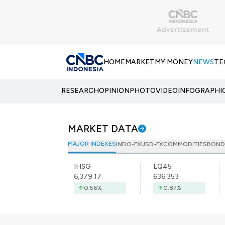
HOME
MARKET
MY MONEY
NEWS
TE
RESEARCH
OPINION
PHOTO
VIDEO
INFOGRAPHI
MARKET DATA
MAJOR INDEXES
INDO-FX
USD-FX
COMMODITIES
BOND
IHSG
LQ45
6,379.17
636.353
0.56
%
0.87
%