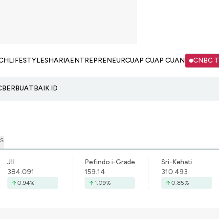
CH
LIFESTYLE
SHARIA
ENTREPRENEUR
CUAP CUAP CUAN
CNBC 
C
BERBUATBAIK.ID
S
JII
Pefindo i-Grade
Sri-Kehati
384.091
159.14
310.493
0.94
%
1.09
%
0.85
%