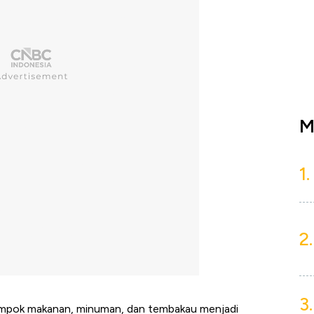
M
1.
2.
3.
ompok makanan, minuman, dan tembakau menjadi