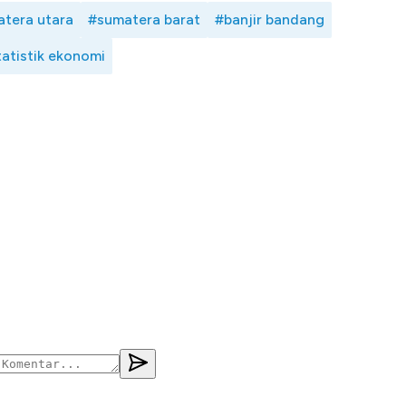
tera utara
#sumatera barat
#banjir bandang
tatistik ekonomi