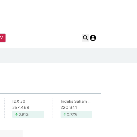
TV
IDX 30
Indeks Saham Syariah Indonesia
357.489
220.841
0.91
%
0.77
%