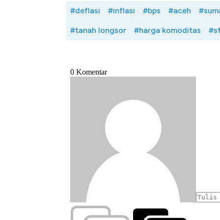
#deflasi
#inflasi
#bps
#aceh
#suma
#tanah longsor
#harga komoditas
#s