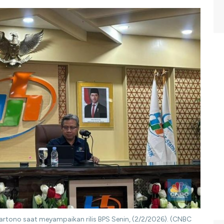
Hartono saat meyampaikan rilis BPS Senin, (2/2/2026). (CNBC