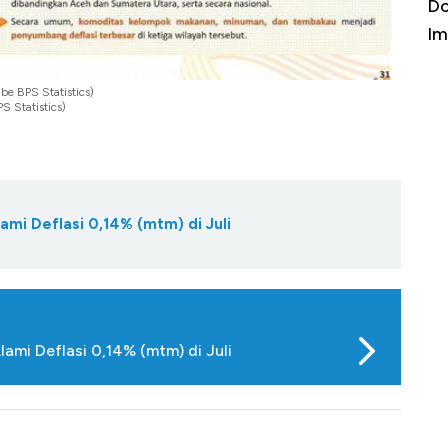
a Kabar
Harga Emas Jatuh Usai Terbang 3 Hari,
Do
Apa yang Sebenarnya Terjadi?
Im
be BPS Statistics)
S Statistics)
ami Deflasi 0,14% (mtm) di Juli
ami Deflasi 0,14% (mtm) di Juli