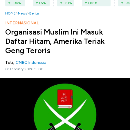
1.04
%
1.5
%
1.81
%
1.88
%
1.3
HOME
News
Berita
INTERNASIONAL
Organisasi Muslim Ini Masuk
Daftar Hitam, Amerika Teriak
Geng Teroris
Teti,
CNBC Indonesia
01 February 2026 15:00