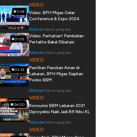
VIDEO
11:29
Video: BPH Migas Gelar
Conference & Expo 2024
News
1 tahun yang lalu
Video: Perhatian! Pembelian
01:05
Pertalite Bakal Dibatasi
News
2 tahun yang lalu
VIDEO
Pastikan Pasokan Aman di
03:32
Lebaran, BPH Migas Siapkan
Posko BBM
News
5 tahun yang lalu
VIDEO
04:00
Konsumsi BBM Lebaran 2021
Diproyeksi Naik Jadi 89 Ribu KL
News
5 tahun yang lalu
VIDEO