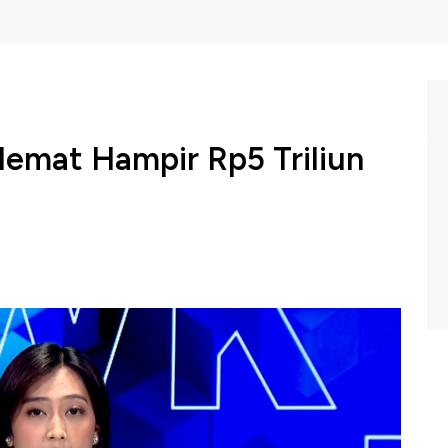
Hemat Hampir Rp5 Triliun
 Hilir Minyak Bumi dan Gas, atau BPH Migas,
r minyak Indonesia mencapai hampir Rp5 triliun pada
C Indonesia (Kamis, 29/01/2026) berikut ini.