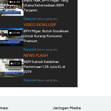
Impor Naik, BPH Migas: Yang
04:29
Utama Ketersediaan BBM
Terjamin
News
5 tahun yang lalu
VIDEO EKSKLUSIF
BPH Migas: Butuh Sosialisasi
03:48
Untuk Kurangi Konsumsi
Premium
News
5 tahun yang lalu
NEWS FLASH
BBM Subsidi Kelebihan
01:13
Permintaan 1,28 Juta KL di
2019
News
6 tahun yang lalu
rmasi
Jaringan Media