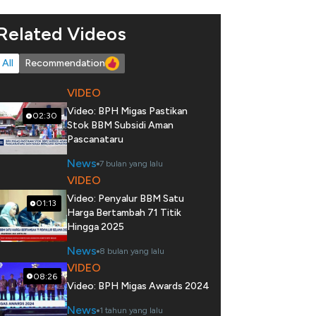
Related Videos
All
Recommendation
VIDEO
Video: BPH Migas Pastikan
02:30
Stok BBM Subsidi Aman
Pascanataru
News
7 bulan yang lalu
VIDEO
Video: Penyalur BBM Satu
01:13
Harga Bertambah 71 Titik
Hingga 2025
News
8 bulan yang lalu
VIDEO
08:26
Video: BPH Migas Awards 2024
News
1 tahun yang lalu