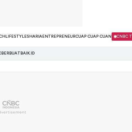
CH
LIFESTYLE
SHARIA
ENTREPRENEUR
CUAP CUAP CUAN
CNBC 
C
BERBUATBAIK.ID