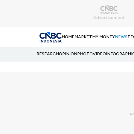
HOME
MARKET
MY MONEY
NEWS
TE
RESEARCH
OPINION
PHOTO
VIDEO
INFOGRAPHI