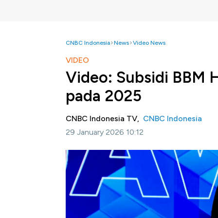
CNBC Indonesia
News
Video News
VIDEO
Video: Subsidi BBM 
pada 2025
CNBC Indonesia TV,
CNBC Indonesia
29 January 2026 10:12
Jakarta, CNBC Indonesia -
Badan Pengatur
mengungkap penghematan subsidi bahan baka
2025.
Selengkapnya dalam program Squawk Box CNB