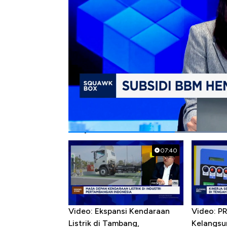
Bagikan:
#bph migas
#bbm
Popular Videos
07:40
Video: Ekspansi Kendaraan
Video: P
Listrik di Tambang,
Kelangsu