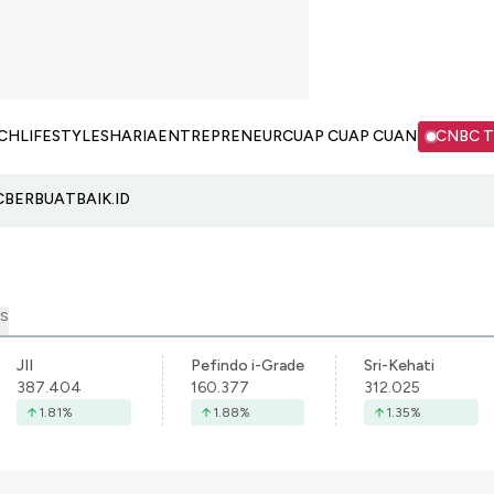
CH
LIFESTYLE
SHARIA
ENTREPRENEUR
CUAP CUAP CUAN
CNBC 
C
BERBUATBAIK.ID
S
JII
Pefindo i-Grade
Sri-Kehati
387.404
160.377
312.025
1.81
%
1.88
%
1.35
%