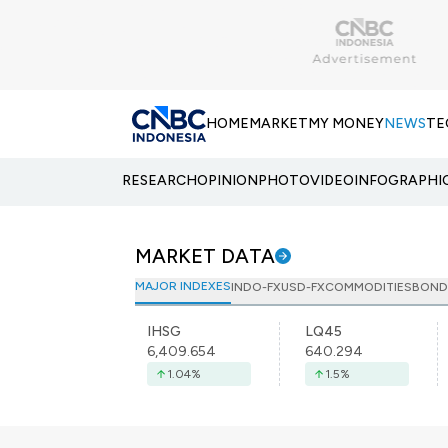
HOME
MARKET
MY MONEY
NEWS
TE
RESEARCH
OPINION
PHOTO
VIDEO
INFOGRAPHI
MARKET DATA
MAJOR INDEXES
INDO-FX
USD-FX
COMMODITIES
BOND
IHSG
LQ45
6,409.654
640.294
1.04
%
1.5
%