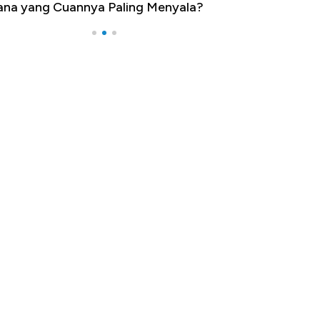
na yang Cuannya Paling Menyala?
Pengangguran Te