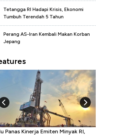
Tetangga RI Hadapi Krisis, Ekonomi
Tumbuh Terendah 5 Tahun
Perang AS-Iran Kembali Makan Korban
Jepang
eatures
u Panas Kinerja Emiten Minyak RI,
10 Provinsi den