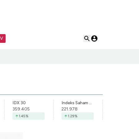
TV
IDX 30
Indeks Saham Syariah Indonesia
359.405
221.978
1.45
%
1.29
%