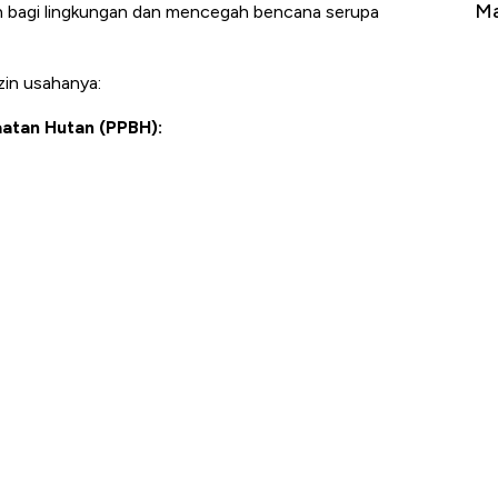
Tembaga Terbang ke Zona Berbahaya
Ma
n bagi lingkungan dan mencegah bencana serupa
zin usahanya:
atan Hutan (PPBH):